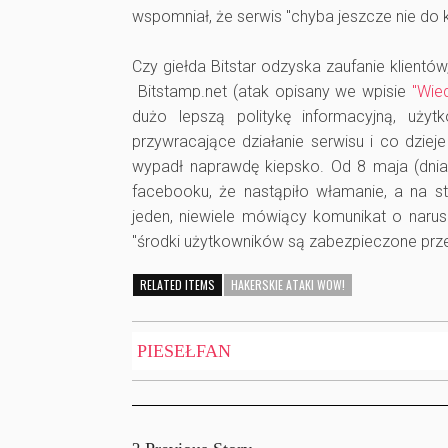
wspomniał, że serwis "chyba jeszcze nie do 
Czy giełda Bitstar odzyska zaufanie klientów
Bitstamp.net (atak opisany we wpisie
"Wied
dużo lepszą politykę informacyjną, użyt
przywracające działanie serwisu i co dziej
wypadł naprawdę kiepsko. Od 8 maja (dnia 
facebooku, że nastąpiło włamanie, a na st
jeden, niewiele mówiący komunikat o narus
"środki użytkowników są zabezpieczone prze
RELATED ITEMS
HAKERSKIE ATAKI WOW!
PIESEŁFAN