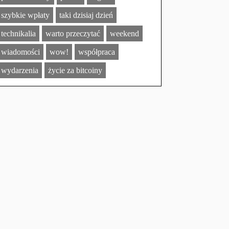
szybkie wpłaty
taki dzisiaj dzień
technikalia
warto przeczytać
weekend
wiadomości
wow!
współpraca
wydarzenia
życie za bitcoiny