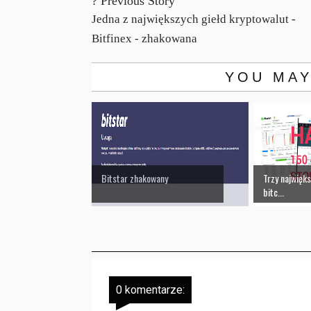
? Previous Story
Jedna z największych giełd kryptowalut -
Bitfinex - zhakowana
YOU MAY
Bitstar zhakowany
Trzy najwięks
bitc...
0 komentarze: