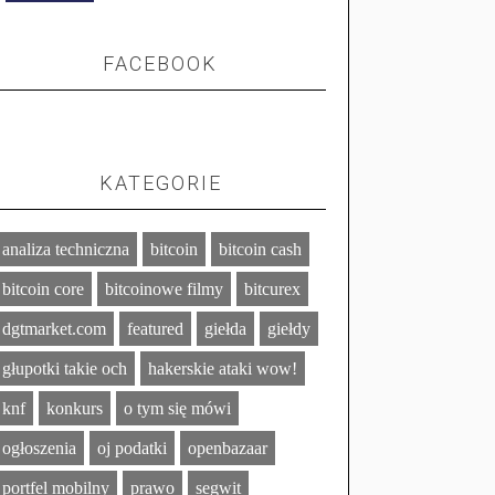
FACEBOOK
KATEGORIE
analiza techniczna
bitcoin
bitcoin cash
bitcoin core
bitcoinowe filmy
bitcurex
dgtmarket.com
featured
giełda
giełdy
głupotki takie och
hakerskie ataki wow!
knf
konkurs
o tym się mówi
ogłoszenia
oj podatki
openbazaar
portfel mobilny
prawo
segwit