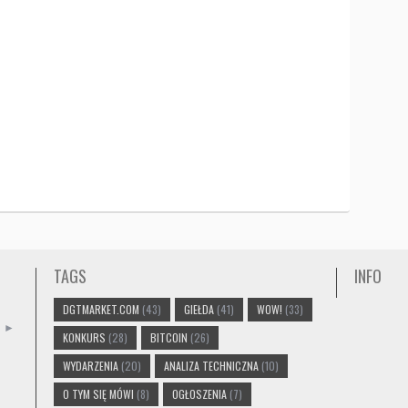
TAGS
INFO
DGTMARKET.COM
(43)
GIEŁDA
(41)
WOW!
(33)
►
KONKURS
(28)
BITCOIN
(26)
WYDARZENIA
(20)
ANALIZA TECHNICZNA
(10)
O TYM SIĘ MÓWI
(8)
OGŁOSZENIA
(7)