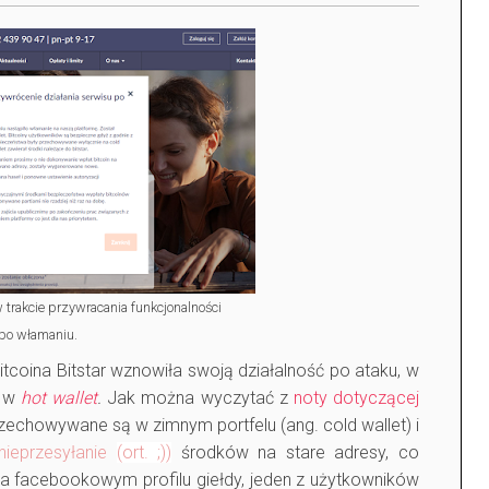
 trakcie przywracania funkcjonalności
po włamaniu.
tcoina Bitstar wznowiła swoją działalność po ataku, w
e w
hot wallet
.
Jak można wyczytać z
noty dotyczącej
zechowywane są w zimnym portfelu (ang. cold wallet) i
nieprzesyłanie
(ort. ;))
środków na stare adresy, co
 Na facebookowym profilu giełdy, jeden z użytkowników