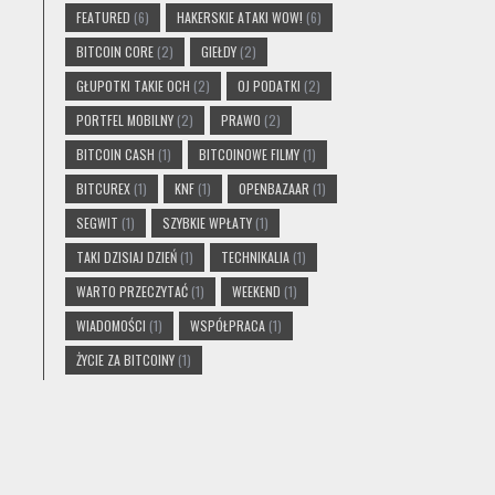
FEATURED
(6)
HAKERSKIE ATAKI WOW!
(6)
BITCOIN CORE
(2)
GIEŁDY
(2)
GŁUPOTKI TAKIE OCH
(2)
OJ PODATKI
(2)
PORTFEL MOBILNY
(2)
PRAWO
(2)
BITCOIN CASH
(1)
BITCOINOWE FILMY
(1)
BITCUREX
(1)
KNF
(1)
OPENBAZAAR
(1)
SEGWIT
(1)
SZYBKIE WPŁATY
(1)
TAKI DZISIAJ DZIEŃ
(1)
TECHNIKALIA
(1)
WARTO PRZECZYTAĆ
(1)
WEEKEND
(1)
WIADOMOŚCI
(1)
WSPÓŁPRACA
(1)
ŻYCIE ZA BITCOINY
(1)