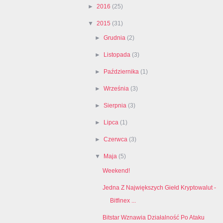
►
2016
(25)
▼
2015
(31)
►
Grudnia
(2)
►
Listopada
(3)
►
Października
(1)
►
Września
(3)
►
Sierpnia
(3)
►
Lipca
(1)
►
Czerwca
(3)
▼
Maja
(5)
Weekend!
Jedna Z Największych Giełd Kryptowalut -
Bitfinex ...
Bitstar Wznawia Działalność Po Ataku