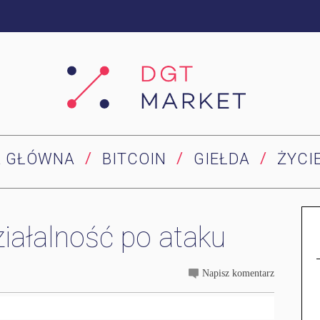
A GŁÓWNA
BITCOIN
GIEŁDA
ŻYCI
iałalność po ataku
Napisz komentarz