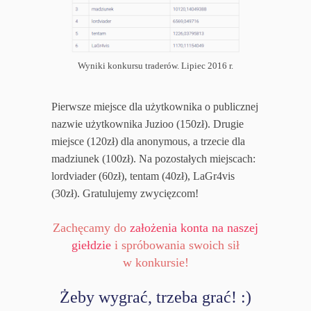
Wyniki konkursu traderów. Lipiec 2016 r.
Pierwsze miejsce dla użytkownika o publicznej
nazwie użytkownika
Juzioo
(150zł). Drugie
miejsce (120zł) dla
anonymous
, a trzecie dla
madziunek
(100zł). Na pozostałych miejscach:
lordviader
(60zł),
tentam
(40zł),
LaGr4vis
(30zł). Gratulujemy zwycięzcom!
Zachęcamy do
założenia konta na naszej
giełdzie
i spróbowania swoich sił
w konkursie!
Żeby wygrać, trzeba grać! :)