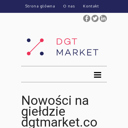
Strona główna
O nas
Kontakt
Nowości na
giełdzie
dgtmarket.co